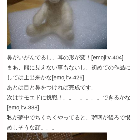
鼻がいがんでるし、耳の形が変！[emoji:v-404]
まあ、熊に見えない事もないし、初めての作品に
しては上出来かな[emoji:v-426]
あとは目と鼻をつければ完成です。
次はサモエドに挑戦！。。。。。。。できるかな
[emoji:v-388]
私が夢中でちくちくやってると、瑠璃が後ろで恨
めしそうな顔。。。