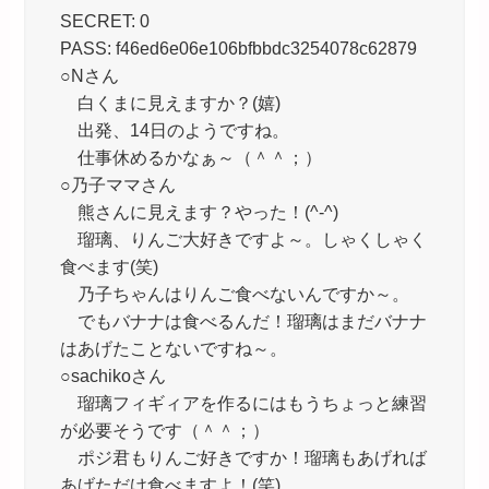
SECRET: 0
PASS: f46ed6e06e106bfbbdc3254078c62879
○Nさん
白くまに見えますか？(嬉)
出発、14日のようですね。
仕事休めるかなぁ～（＾＾；）
○乃子ママさん
熊さんに見えます？やった！(^-^)
瑠璃、りんご大好きですよ～。しゃくしゃく
食べます(笑)
乃子ちゃんはりんご食べないんですか～。
でもバナナは食べるんだ！瑠璃はまだバナナ
はあげたことないですね～。
○sachikoさん
瑠璃フィギィアを作るにはもうちょっと練習
が必要そうです（＾＾；）
ポジ君もりんご好きですか！瑠璃もあげれば
あげただけ食べますよ！(笑)