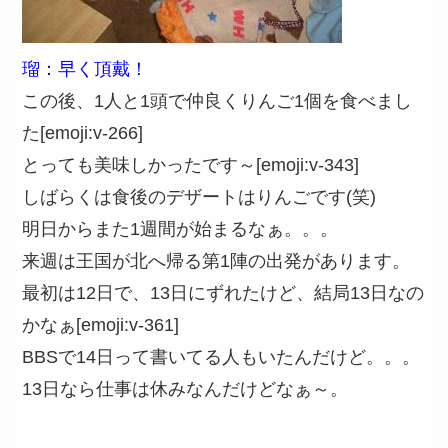
瑠：早く頂戴！
この後、1人と1頭で仲良くりんご1個を食べまし
た[emoji:v-266]
とっても美味しかったです～[emoji:v-343]
しばらくは食後のデザートはりんごです(笑)
明日からまた1週間が始まるなぁ。。。
来週は王国が北へ帰る第1陣の出発があります。
最初は12日で、13日にずれたけど、結局13日なの
かなぁ[emoji:v-361]
BBSで14日って書いてる人もいたんだけど。。。
13日なら仕事は休みなんだけどなぁ～。