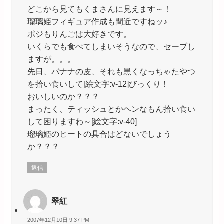
どこから見てもくまさんに見えます～！
瑠璃姫フィギュア作成も間近ですねッ♪
ポジもりんごは大好きです。
いくらでも食べてしまいそうなので、セーブし
ますが。。。
先日、バナナの皮、それも黒くなっちゃたやつ
を拾い食いして[絵文字:v-12]びっくり！
おいしいのか？？？
まったく、ティッシュとかヘンなもん拾い食い
して困りますわ～[絵文字:v-40]
瑠璃姫のヒートの具合はどないでしょう
か？？？
返信
翠紅
2007年12月10日 9:37 PM