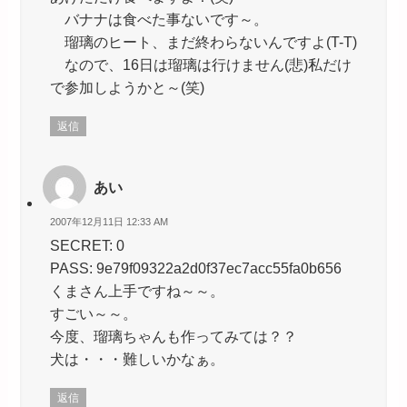
バナナは食べた事ないです～。
瑠璃のヒート、まだ終わらないんですよ(T-T)
なので、16日は瑠璃は行けません(悲)私だけ
で参加しようかと～(笑)
返信
あい
2007年12月11日 12:33 AM
SECRET: 0
PASS: 9e79f09322a2d0f37ec7acc55fa0b656
くまさん上手ですね～～。
すごい～～。
今度、瑠璃ちゃんも作ってみては？？
犬は・・・難しいかなぁ。
返信