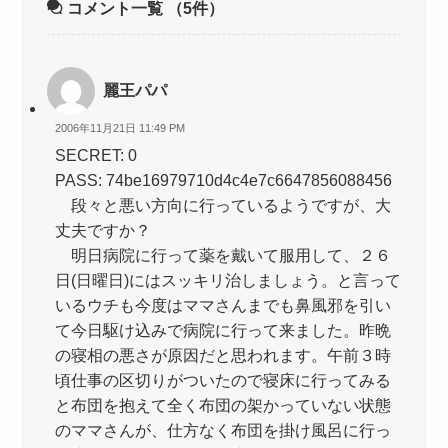
コメント一覧
（5件）
麗王パパ
2006年11月21日 11:49 PM
SECRET: 0
PASS: 74be16979710d4c4e7c6647856088456
段々と悪い方向に行っているようですが、大
丈夫ですか？
明日病院に行って薬を戴いて服用して、２６
日(日曜日)にはスッキリ治しましょう。と言って
いるウチも今度はママさんまでも鼻風邪を引い
て今日駆け込みで病院に行って来ました。昨晩
の寝相の悪さが原因だと思われます。午前３時
頃仕事の区切りがついたので寝床に行ってみる
と布団を抱えて全く布団の架かっていない状態
のママさんが、仕方なく布団を掛け風呂に行っ