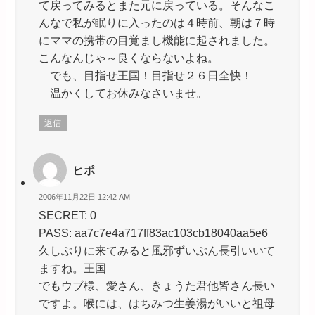
て戻ってみるとまた元に戻っている。そんなこ
んなで私が眠りに入ったのは４時前、朝は７時
にママの携帯の目覚まし機能に起されました。
こんなんじゃ～良くならないよね。
でも、目指せ王国！目指せ２６日全快！
温かくしてお休みなさいませ。
返信
ヒポ
2006年11月22日 12:42 AM
SECRET: 0
PASS: aa7c7e4a717ff83ac103cb18040aa5e6
久しぶりに来てみると風邪ずいぶん長引いいて
ますね。王国
でもウブ様、愛さん、きょうた君他皆さん長い
ですよ。喉には、はちみつ生姜湯がいいと祖母