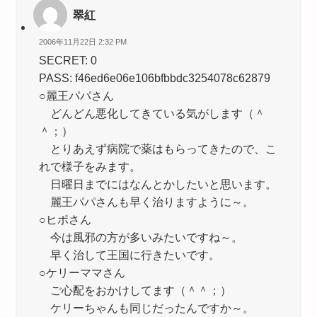
翠紅
2006年11月22日 2:32 PM
SECRET: 0
PASS: f46ed6e06e106bfbbdc3254078c62879
○麗王パパさん
どんどん悪化してきている気がします（＾
＾；）
とりあえず病院で薬はもらってきたので、こ
れで様子をみます。
日曜日までにはなんとかしたいと思います。
麗王パパさんも早く治りますように～。
○ヒポさん
今は風邪の方が多いみたいですね～。
早く治して王国に行きたいです。
○ケリーママさん
ご心配をおかけしてます（＾＾；）
ケリーちゃんも同じだったんですか～。