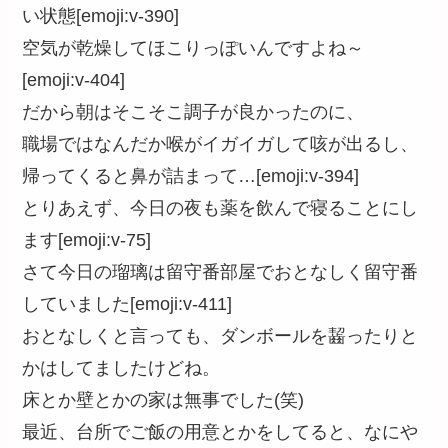
い状態[emoji:v-390]
空気が乾燥してほこりっぽいんですよね～
[emoji:v-404]
だから朝はそこそこ調子が良かったのに、
職場ではなんだか喉がイガイガして咳が出るし、
帰ってくると鼻が詰まって…[emoji:v-394]
とりあえず、今日の夜も薬を飲んで寝ることにし
ます[emoji:v-75]
さて今日の瑠璃は留守番部屋でおとなしく留守番
していました[emoji:v-411]
おとなしくと言っても、ダンボールを齧ったりと
かはしてましたけどね。
床とか壁とかの家は無事でした(笑)
最近、台所でご飯の用意とかをしてると、なにや