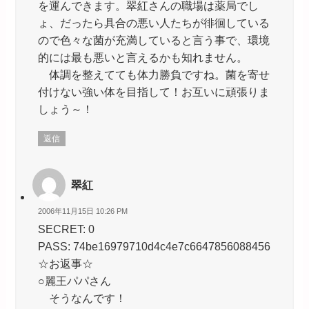
を運んできます。翠紅さんの職場は薬局でし
ょ、だったら具合の悪い人たちが徘徊している
ので色々な菌が充満していると言う事で、環境
的には最も悪いと言えるかも知れません。
体調を整えてても体力勝負ですね。菌を寄せ
付けない強い体を目指して！お互いに頑張りま
しょう～！
返信
翠紅
2006年11月15日 10:26 PM
SECRET: 0
PASS: 74be16979710d4c4e7c6647856088456
☆お返事☆
○麗王パパさん
そうなんです！