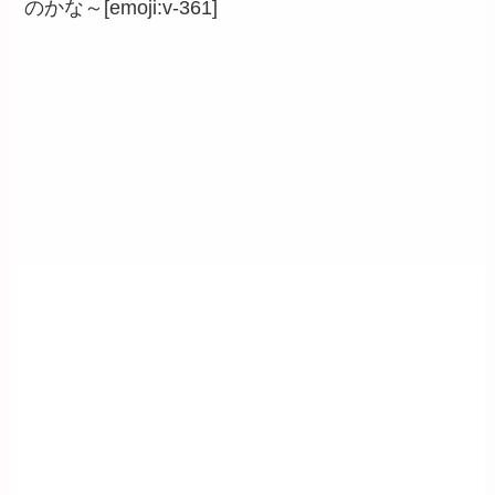
のかな～[emoji:v-361]