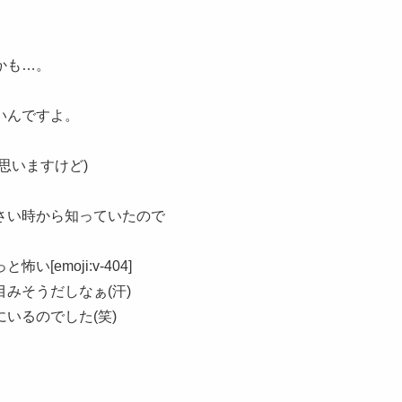
かも…。
いんですよ。
、
思いますけど)
さい時から知っていたので
emoji:v-404]
みそうだしなぁ(汗)
いるのでした(笑)