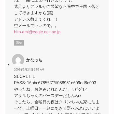
ね。一緒に王国へ行きましょう。
遠足よりアラルがご希望なら途中で王国へ落と
して行きますから(笑)
アドレス教えてくれー！
空メールでいいので。。
hiro-emi@eagle.ocn.ne.jp
返信
かなっち
2006年3月24日 1:55 AM
SECRET: 1
PASS: 16bbc67855f77ff088931e609dd8e003
やったね、お休みとれたんだ！＼(^o^)／
アラルちゃんのバースデーだもんね♪
そしたら、金曜日の夜はクリンちゃん家に泊ま
って、土曜日、一緒にあきる野へ来ればいいよ