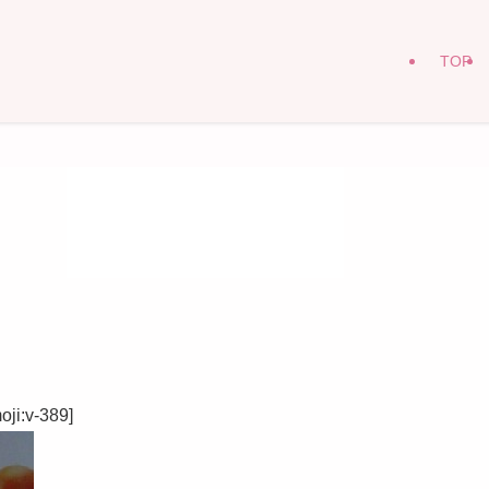
TOP
v-389]