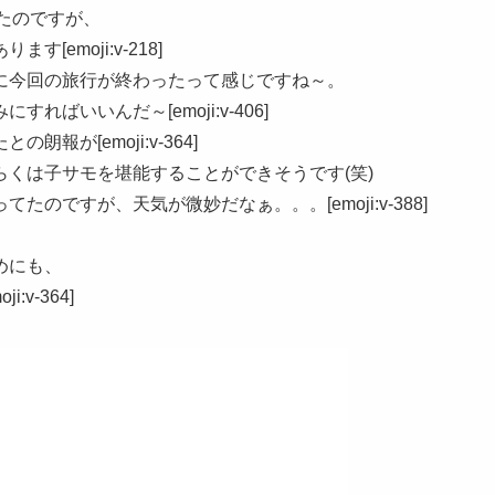
ったのですが、
emoji:v-218]
に今回の旅行が終わったって感じですね～。
ばいいんだ～[emoji:v-406]
が[emoji:v-364]
くは子サモを堪能することができそうです(笑)
のですが、天気が微妙だなぁ。。。[emoji:v-388]
めにも、
v-364]