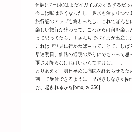
体調は7日(水)はまだイガイガのずるずるだ
今日は喉は良くなったし、鼻水も治まりつつあります[
旅行記のアップも終わったし、これでほんと
楽しい旅行が終わって、これからは何を楽しみにすれ
って思ってたら、Ⅰさんちでバイカが出産したとの朗報
これはぜひ見に行かねば～ってことで、しばら
早速明日、釧路の通院の帰りにでも～って思ってた
雨さえ降らなければいいんですけど。。。
とりあえず、明日早めに病院を終わらせるた
朝一で受付できるように、早起きしなきゃ[emoji:
お、起きれるかな[emoji:v-356]