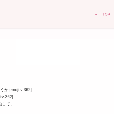
TOP
oji:v-362]
-362]
勤して、