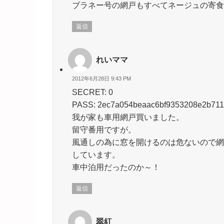
ブラネー号の網戸もすべてネージュの寄食
返信
れいママ
2012年6月28日 9:43 PM
SECRET: 0
PASS: 2ec7a054beaac6bf9353208e2b711
我が家も車用網戸買いました。
留守番用ですが。
風通しの為に窓を開けるのは危ないので網
しています。
車中泊用だったのか～！
返信
翠紅