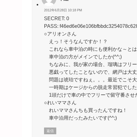
2012年6月28日 10:18 PM
SECRET: 0
PASS: f46ed6e06e106bfbbdc3254078c62
○アリオンさん
えっ！そうなんですか！？
これなら車中泊の時にも便利かな～とは
車中泊の方がメインでしたか(^^;)
ちなみに、我が家の場合、瑠璃はフリー
悪戯ってしたことないので、網戸は大丈
問題は琥珀ですねぇ。。。最近でこそ大
一時期はケージからの脱走常習犯でしたから
1頭だけで車の中でフリーで留守番させたら
○れいママさん
れいママさんちも買ったんですね！
車中泊用だったみたいです(^^;)
返信