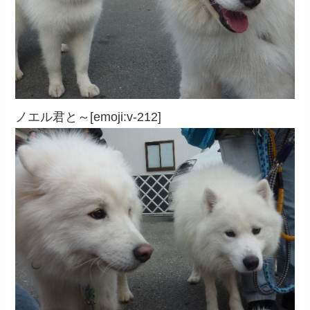
ノエル君と～[emoji:v-212]