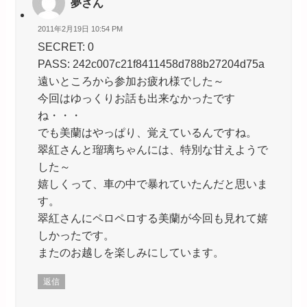
夢さん
2011年2月19日 10:54 PM
SECRET: 0
PASS: 242c007c21f8411458d788b27204d75a
遠いところから参加お疲れ様でした～
今回はゆっくりお話も出来なかったです
ね・・・
でも美蘭はやっぱり、覚えているんですね。
翠紅さんと瑠璃ちゃんには、特別な甘えようで
した～
嬉しくって、車の中で暴れていたんだと思いま
す。
翠紅さんにペロペロする美蘭が今回も見れて嬉
しかったです。
またのお越しを楽しみにしています。
返信