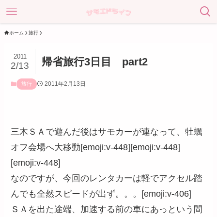
ホーム
旅行
2011
帰省旅行3日目 part2
2/13
2011年2月13日
旅行
三木ＳＡで遊んだ後はサモカーが連なって、牡蠣
オフ会場へ大移動[emoji:v-448][emoji:v-448]
[emoji:v-448]
なのですが、今回のレンタカーは軽でアクセル踏
んでも全然スピードが出ず。。。[emoji:v-406]
ＳＡを出た途端、加速する前の車にあっという間