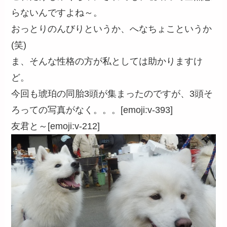
らないんですよね～。
おっとりのんびりというか、へなちょこというか
(笑)
ま、そんな性格の方が私としては助かりますけ
ど。
今回も琥珀の同胎3頭が集まったのですが、3頭そ
ろっての写真がなく。。。[emoji:v-393]
友君と～[emoji:v-212]