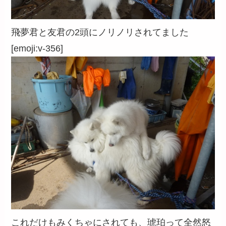
飛夢君と友君の2頭にノリノリされてました
[emoji:v-356]
これだけもみくちゃにされても、琥珀って全然怒