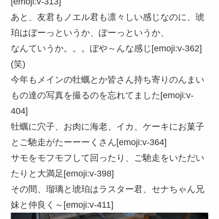
[emoji:v-313]
あと、友君もノエル君も凛々しい感じなのに、琥
珀はぼーっというか、ぽーっというか、
なんていうか。。。ぽや～んな感じ[emoji:v-362]
(笑)
今年もメインの牡蠣とか皆さん持ち寄りのんまい
もの達の写真を撮るのを忘れてました[emoji:v-
404]
牡蠣に穴子、お肉に海老、イカ、ケーキにお菓子
とご馳走がたーーーくさん[emoji:v-364]
サモをモフモフして回ったり、ご馳走をいただい
たりと大満足[emoji:v-398]
その間、瑠璃と琥珀はラスター君、セナちゃん兄
妹と仲良く～[emoji:v-411]