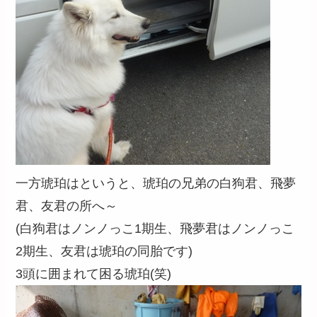
一方琥珀はというと、琥珀の兄弟の白狗君、飛夢
君、友君の所へ～
(白狗君はノンノっこ1期生、飛夢君はノンノっこ
2期生、友君は琥珀の同胎です)
3頭に囲まれて困る琥珀(笑)