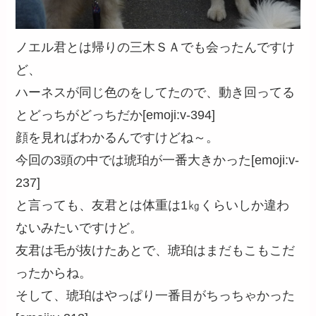
ノエル君とは帰りの三木ＳＡでも会ったんですけ
ど、
ハーネスが同じ色のをしてたので、動き回ってる
とどっちがどっちだか[emoji:v-394]
顔を見ればわかるんですけどね～。
今回の3頭の中では琥珀が一番大きかった[emoji:v-
237]
と言っても、友君とは体重は1㎏くらいしか違わ
ないみたいですけど。
友君は毛が抜けたあとで、琥珀はまだもこもこだ
ったからね。
そして、琥珀はやっぱり一番目がちっちゃかった