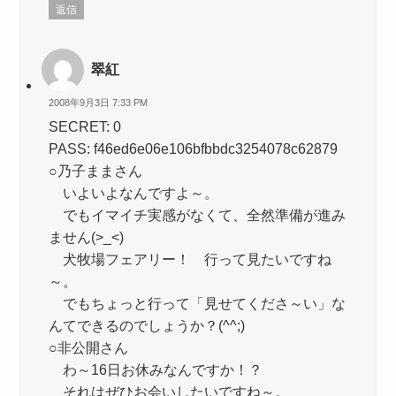
返信
翠紅
2008年9月3日 7:33 PM
SECRET: 0
PASS: f46ed6e06e106bfbbdc3254078c62879
○乃子ままさん
いよいよなんですよ～。
でもイマイチ実感がなくて、全然準備が進み
ません(>_<)
犬牧場フェアリー！ 行って見たいですね
～。
でもちょっと行って「見せてくださ～い」な
んてできるのでしょうか？(^^;)
○非公開さん
わ～16日お休みなんですか！？
それはぜひお会いしたいですね～。