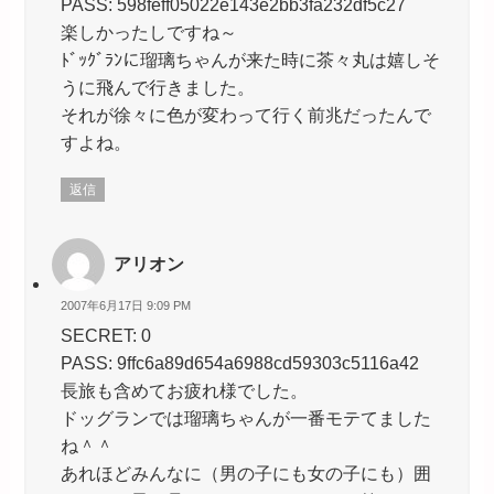
PASS: 598feff05022e143e2bb3fa232df5c27
楽しかったしですね～
ﾄﾞｯｸﾞﾗﾝに瑠璃ちゃんが来た時に茶々丸は嬉しそ
うに飛んで行きました。
それが徐々に色が変わって行く前兆だったんで
すよね。
返信
アリオン
2007年6月17日 9:09 PM
SECRET: 0
PASS: 9ffc6a89d654a6988cd59303c5116a42
長旅も含めてお疲れ様でした。
ドッグランでは瑠璃ちゃんが一番モテてました
ね＾＾
あれほどみんなに（男の子にも女の子にも）囲