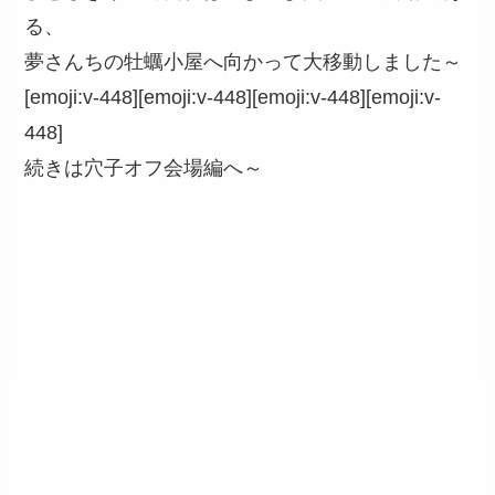
る、
夢さんちの牡蠣小屋へ向かって大移動しました～
[emoji:v-448][emoji:v-448][emoji:v-448][emoji:v-
448]
続きは穴子オフ会場編へ～