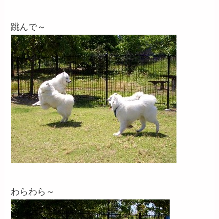
跳んで～
わらわら～