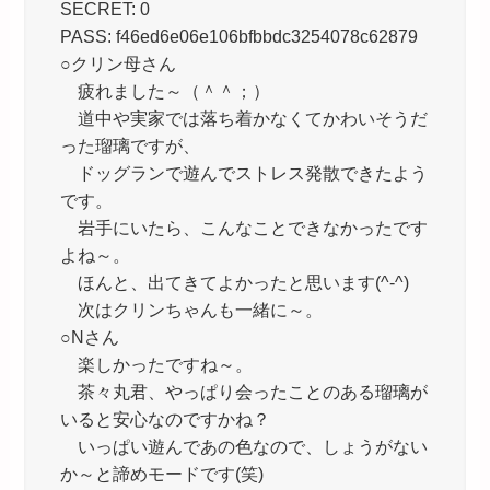
SECRET: 0
PASS: f46ed6e06e106bfbbdc3254078c62879
○クリン母さん
疲れました～（＾＾；）
道中や実家では落ち着かなくてかわいそうだ
った瑠璃ですが、
ドッグランで遊んでストレス発散できたよう
です。
岩手にいたら、こんなことできなかったです
よね～。
ほんと、出てきてよかったと思います(^-^)
次はクリンちゃんも一緒に～。
○Nさん
楽しかったですね～。
茶々丸君、やっぱり会ったことのある瑠璃が
いると安心なのですかね？
いっぱい遊んであの色なので、しょうがない
か～と諦めモードです(笑)