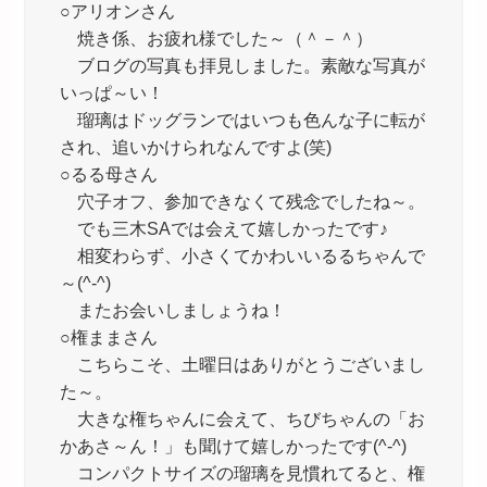
○アリオンさん
焼き係、お疲れ様でした～（＾－＾）
ブログの写真も拝見しました。素敵な写真が
いっぱ～い！
瑠璃はドッグランではいつも色んな子に転が
され、追いかけられなんですよ(笑)
○るる母さん
穴子オフ、参加できなくて残念でしたね～。
でも三木SAでは会えて嬉しかったです♪
相変わらず、小さくてかわいいるるちゃんで
～(^-^)
またお会いしましょうね！
○権ままさん
こちらこそ、土曜日はありがとうございまし
た～。
大きな権ちゃんに会えて、ちびちゃんの「お
かあさ～ん！」も聞けて嬉しかったです(^-^)
コンパクトサイズの瑠璃を見慣れてると、権