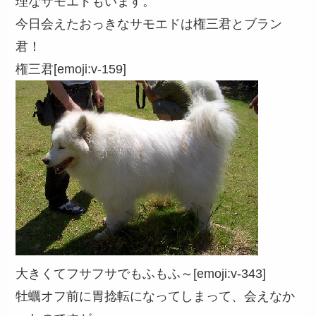
理なサモエドもいます。
今日会えたおっきなサモエドは権三君とブラン
君！
権三君[emoji:v-159]
大きくてフサフサでもふもふ～[emoji:v-343]
牡蠣オフ前に胃捻転になってしまって、会えなか