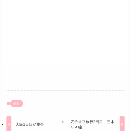
旅行
穴子オフ旅行2日目 三木
大阪1日目＠携帯
ＳＡ編