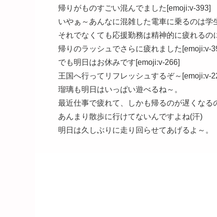
帰りがものすごい混んでました[emoji:v-393]
いやぁ～あんなに混雑した電車に乗るのは学
それでなくても応援勤務は精神的に疲れるの
帰りのラッシュでさらに疲れました[emoji:v-39
でも明日はお休みです[emoji:v-266]
王国へ行ってリフレッシュするぞ～[emoji:v-22
瑠璃も明日はいっぱい遊べるね～。
最近仕事で疲れて、しかも帰るのが遅くなる
あんまり散歩に行けてないんですよね(汗)
明日は久しぶりに走り回らせてあげるよ～。