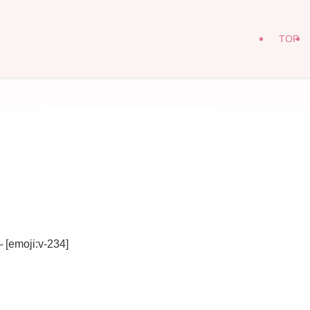
TOP
i:v-234]