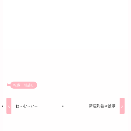
転職・引越し
ね～む～い～
新居到着＠携帯