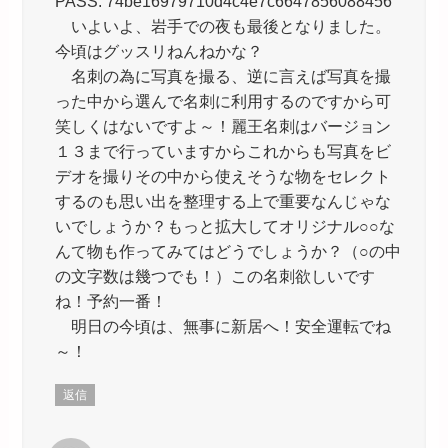
PASS: 74be16979710d4c4e7c6647856088456
いよいよ、岩手での夜も最後となりました。
今頃はグッスリねんねかな？
名刺の為に写真を撮る、逆に言えば写真を撮
った中から選んで名刺に利用するのですから可
笑しくはないですよ～！麗王名刺はバージョン
１３まで行っていますからこれからも写真をビ
デオを撮りその中から使えそうな物をセレクト
するのも思い出を整理する上で重要なんじゃな
いでしょうか？もっと拡大してオリジナル○○な
んて物も作ってみてはどうでしょうか？（○の中
の文字数は幾つでも！）この名刺欲しいです
ね！予約一番！
明日の今頃は、無事に新居へ！安全運転でね
～！
返信