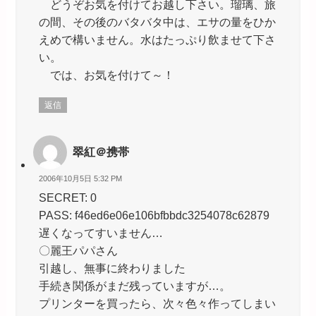
どうぞお気を付けてお越し下さい。瑠璃、旅
の間、その後のバタバタ中は、エサの量をひか
えめで構いません。水はたっぷり飲ませて下さ
い。
では、お気を付けて～！
返信
翠紅＠携帯
2006年10月5日 5:32 PM
SECRET: 0
PASS: f46ed6e06e106bfbbdc3254078c62879
遅くなってすいません…
〇麗王パパさん
引越し、無事に終わりました
手続き関係がまだ残っていますが…。
プリンターを買ったら、次々色々作ってしまい