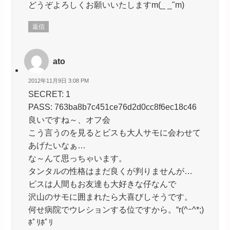
どうぞよろしくお願いいたしますm(_ _"m)
返信
ato
2012年11月9日 3:08 PM
SECRET: 1
PASS: 763ba8b7c451ce76d2d0cc8f6ec18c46
良いですね～、オフ会
こう言うのを見るとビスも大人サモに会わせて
あげたいなぁ…
な～んて思っちゃいます。
タンタルの性格はまだ良くが判りませんが…
ビスは人間もお友達も大好きな仔なんで
沢山のサモに囲まれたら大喜びしそうです。
何せ病院でウレションする位ですから。“r(^ｰ^*;)
ﾎﾟﾘﾎﾟﾘ