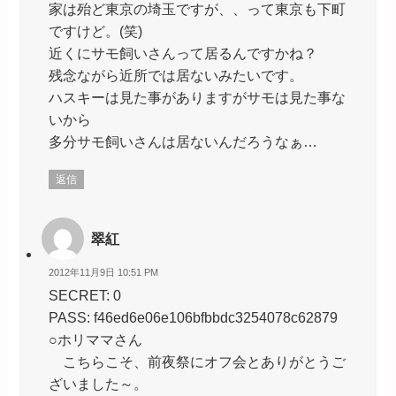
家は殆ど東京の埼玉ですが、、って東京も下町
ですけど。(笑)
近くにサモ飼いさんって居るんですかね？
残念ながら近所では居ないみたいです。
ハスキーは見た事がありますがサモは見た事な
いから
多分サモ飼いさんは居ないんだろうなぁ…
返信
翠紅
2012年11月9日 10:51 PM
SECRET: 0
PASS: f46ed6e06e106bfbbdc3254078c62879
○ホリママさん
こちらこそ、前夜祭にオフ会とありがとうご
ざいました～。