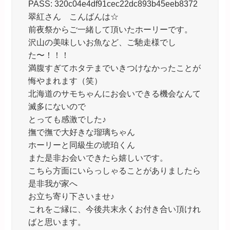
PASS: 320c04e4df91cec22dc893b45eeb8372
翠紅さん こんばんは☆
前夜祭からご一緒して頂いたホーリーです。
沢山の美味しいお魚など、ご馳走様でし
た〜！！！
満腹すぎてホタテまでいきつけなかったことが
悔やまれます（笑）
北海道のサモちゃんにお会いできる機会なんて
滅多にないので
とっても感激でした♪
撫で撫で大好きな瑠璃ちゃん
ホーリーと同級生の琥珀くん
また是非お会いできたら嬉しいです。
こちら方面にいらっしゃることがありましたら
是非我が家へ
お立ち寄り下さいませ♪
これをご縁に、今後共末永くお付き合い頂けれ
ばと思います。