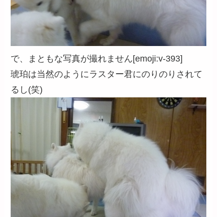
で、まともな写真が撮れません[emoji:v-393]
琥珀は当然のようにラスター君にのりのりされて
るし(笑)