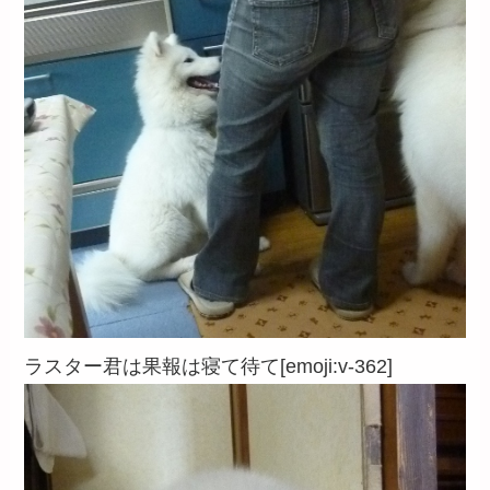
ラスター君は果報は寝て待て[emoji:v-362]