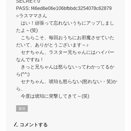
SECRET: 0
PASS: f46ed6e06e106bfbbdc3254078c62879
○ラスママさん
はい！頑張って忘れないうちにアップしまし
たよ～(笑)
こちらこそ、毎回おうちにお邪魔させていた
だいて、ありがとうございます～♪
セナちゃん、ラスター兄ちゃんにはハイパー
なんですね！
きっと兄ちゃんは怒らないってわかってるか
ら(^^;)
セナちゃん、琥珀も怒らない(怒れない・笑)か
ら、
今度は琥珀に突撃してきて～(笑)
返信
コメントする