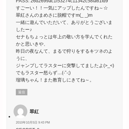
PASS: 26d2699ac1f53274c11342c58fa61fd9
すごーい！！一気にアップしたんですね～☆
翠紅さんのまめさに脱帽ですm(_ _)m
一緒に遊んでいただいて、ありがとうございま
したー♪
セナもちょっとは年上の敬い方を学んでくれた
かと思いきや、
昨日の夜なんて、まるで狩りをするキツネのよ
うに、
ジャンプしてラスターに突撃してましたよ(>_<)
でもラスター怒らず…(-"-;)
瑠璃ちゃん！また教育しにきてね～。
返信
翠紅
2010年10月5日 9:43 PM