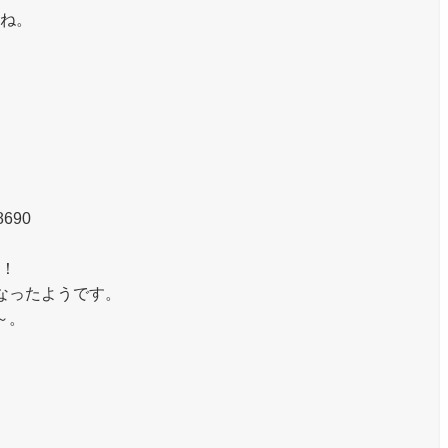
ね。
8690
！
なったようです。
～。