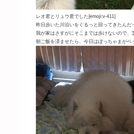
レオ君とリュウ君でした[emoji:v-411]
昨日歩いた川沿いをぐるっと回ってきたんだ
我が家はさすがにそこまでは歩けないので、芝生の所
朝ご飯を済ませたら、今日はぼっちゃまがベッドで二度