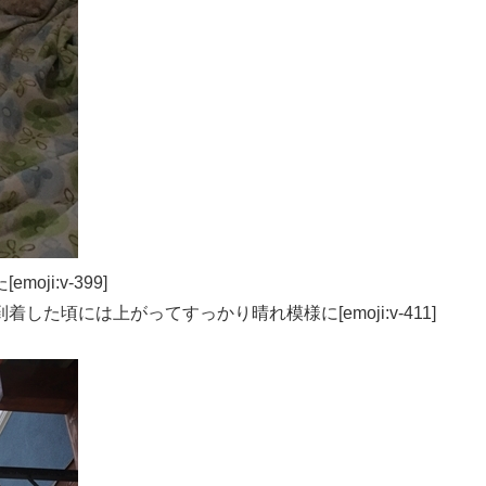
i:v-399]
た頃には上がってすっかり晴れ模様に[emoji:v-411]