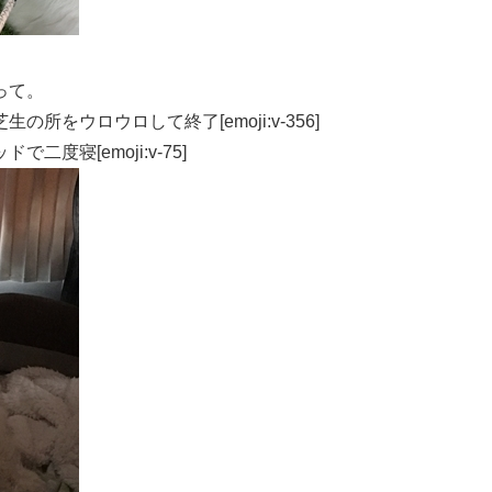
って。
をウロウロして終了[emoji:v-356]
寝[emoji:v-75]