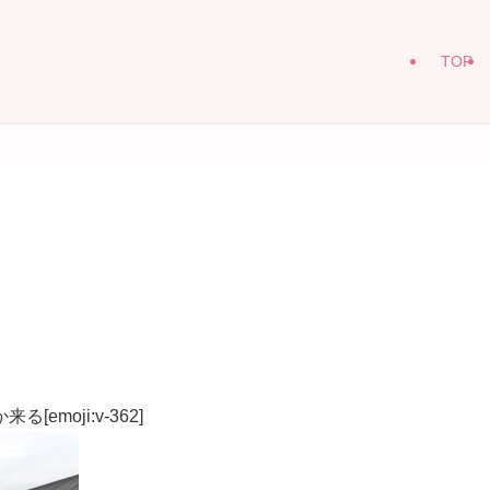
TOP
moji:v-362]