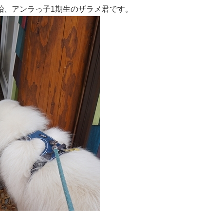
胎、アンラっ子1期生のザラメ君です。