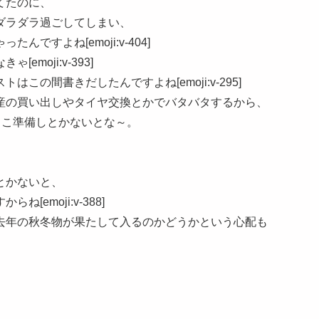
てたのに、
ダラダラ過ごしてしまい、
ですよね[emoji:v-404]
moji:v-393]
の間書きだしたんですよね[emoji:v-295]
産の買い出しやタイヤ交換とかでバタバタするから、
ょこ準備しとかないとな～。
とかないと、
emoji:v-388]
去年の秋冬物が果たして入るのかどうかという心配も