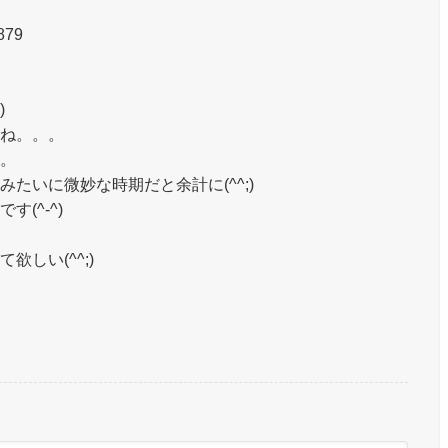
879
)
ね。。。
。
いに微妙な時期だと余計に(^^;)
(^-^)
しい(^^;)