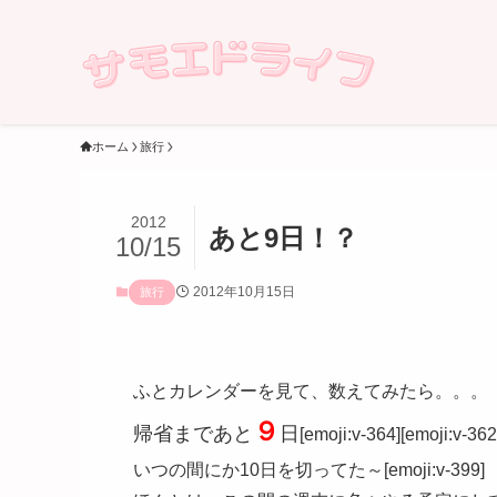
ホーム
旅行
2012
あと9日！？
10/15
2012年10月15日
旅行
ふとカレンダーを見て、数えてみたら。。。
９
帰省まであと
日
[emoji:v-364][emoji:v-362
いつの間にか10日を切ってた～[emoji:v-399]