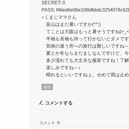
SECRET: 0
PASS: f46ed6e06e106bfbbdc3254078c62
○くまじママさん
富山はまだ暑いですか(^^;)
てことは大阪はもっと暑そうですね(>_<
半袖も長袖も持って行かないとダメです
気候の違う所への旅行は難しいですね～
夏とか冬ならまだましなんですけど、今みた
多少濡れても大丈夫な服装ですね！了解です
楽しみですね～♪
晴れるといいですねぇ。せめて雨は止めて欲
返信
コメントする
コメント
※