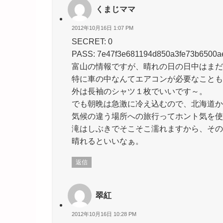
くまじママ
2012年10月16日 1:07 PM
SECRET: 0
PASS: 7e47f3e681194d850a3fe73b6500a
富山の情報ですが、晴れの日の日中はまだ
特に車の中なんてエアコンが必要なことも
外は長袖のシャツ１枚でいいです～。
でも朝晩は急激に冷え込むので、北海道か
気候の違う場所への旅行ってホント気を使いま
滝はしぶきでそこそこ濡れますから、その
晴れるといいなぁ。
返信
翠紅
2012年10月16日 10:28 PM