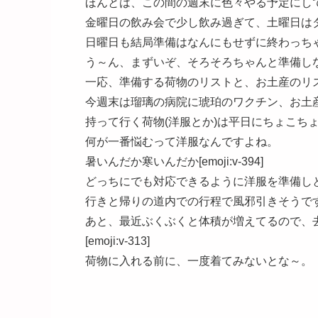
ほんとは、この間の週末に色々やる予定にし
金曜日の飲み会で少し飲み過ぎて、土曜日は
日曜日も結局準備はなんにもせずに終わっちゃったん
う～ん、まずいぞ、そろそろちゃんと準備しなきゃ[e
一応、準備する荷物のリストと、お土産のリストはこ
今週末は瑠璃の病院に琥珀のワクチン、お土
持って行く荷物(洋服とか)は平日にちょこち
何が一番悩むって洋服なんですよね。
暑いんだか寒いんだか[emoji:v-394]
どっちにでも対応できるように洋服を準備し
行きと帰りの道内での行程で風邪引きそうですからね[
あと、最近ぶくぶくと体積が増えてるので、
[emoji:v-313]
荷物に入れる前に、一度着てみないとな～。