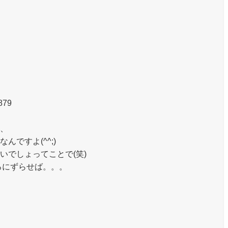
879
、
ですよ(^^;)
でしょってことで(笑)
ろにずらせば。。。
、