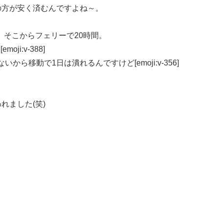
08]の方が安く済むんですよね～。
そこからフェリーで20時間。
i:v-388]
ら移動で1日は潰れるんですけど[emoji:v-356]
われました(笑)