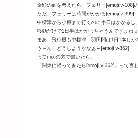
金額の面を考えたら、フェリー[emoji:v-1
ただ、フェリーは時間がかかる[emoji:v-399]
中標津から小樽まで行くのに半日はかかるし、
移動だけで1日半はかかっちゃうんですよねぇ[emoj
まあ、飛行機も中標津―羽田間は1日1本しかないか
う～ん、どうしようかなぁ～[emoji:v-362]
ってmixiの方で書いたら、
「関東に帰ってきたら[emoji:v-362]」って言