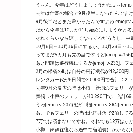
う～ん、今年はどうしましょうかねぇ～[emoji:v
去年は仕事の都合で9月後半になったんです
9月後半だとまだ暑かったんですよね[emoji:v-3
だから今年は10月か11月始めにしようかと考
それくらいなら涼しくなってるだろうし、中部オフも行ける
10月8日～10月16日にするか、10月29日～11
ってまだ5カ月も先の話ですけど[emoji:v-35
あと問題は飛行機にするか[emoji:v-233]、フェリ
2月の帰省の時は自分の飛行機代が42,200円、
レンタカー代が6日間で39,900円で合計122,1
去年9月の帰省の時は小樽→新潟のフェリーが29
舞鶴→小樽のフェリーが40,290円で、合計69
うわ[emoji:v-237]ほぼ半額[emoji:v-364][emoji:v
あ、でもフェリーの時は北軽井沢で2泊して
7万では済まないですね。それでも12万はかからない
小樽―舞鶴往復なら途中で宿泊費はかからな