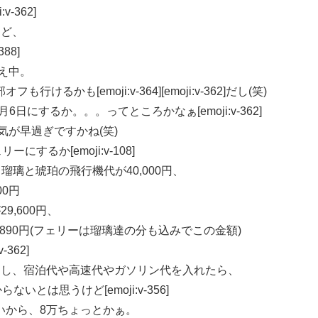
-362]
けど、
88]
え中。
かも[emoji:v-364][emoji:v-362]だし(笑)
月6日にするか。。。ってところかなぁ[emoji:v-362]
6]気が早過ぎですかね(笑)
ーにするか[emoji:v-108]
瑠璃と琥珀の飛行機代が40,000円、
00円
,600円、
,890円(フェリーは瑠璃達の分も込みでこの金額)
-362]
るし、宿泊代や高速代やガソリン代を入れたら、
とは思うけど[emoji:v-356]
いから、8万ちょっとかぁ。