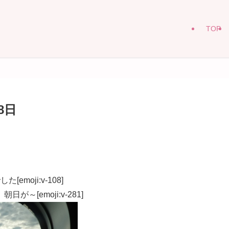
TOP
8日
oji:v-108]
[emoji:v-281]