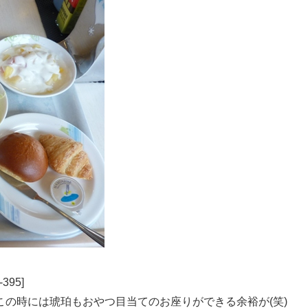
95]
の時には琥珀もおやつ目当てのお座りができる余裕が(笑)