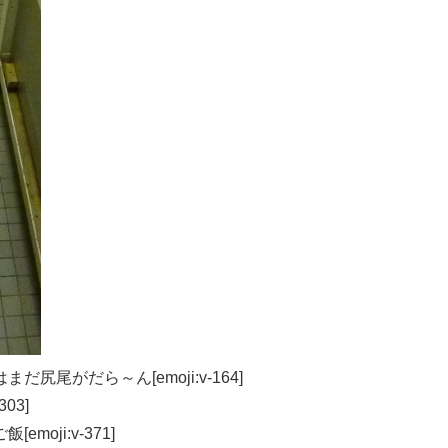
尾がだら～ん[emoji:v-164]
03]
oji:v-371]