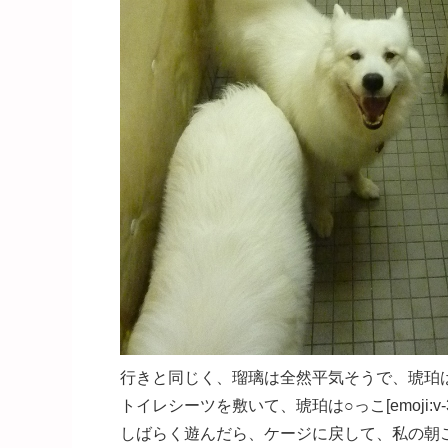
行きと同じく、瑠璃は全然平気そうで、琥珀はまだ尻
トイレシーツを敷いて、琥珀は○っこ[emoji:v-3
しばらく遊んだら、ケージに戻して、私の朝ご飯[em