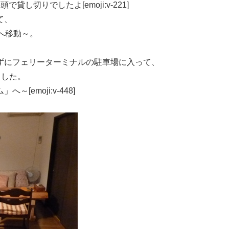
し切りでしたよ[emoji:v-221]
て、
へ移動～。
ずにフェリーターミナルの駐車場に入って、
ました。
emoji:v-448]