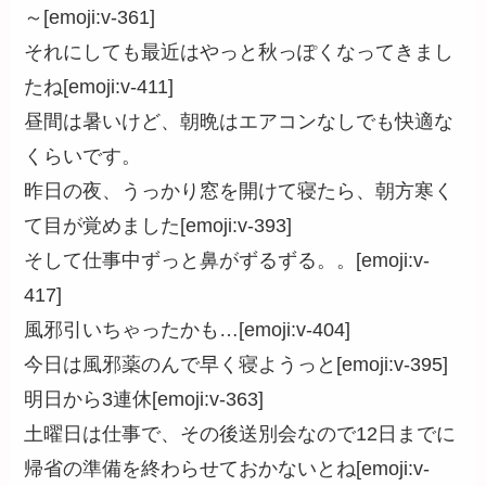
～[emoji:v-361]
それにしても最近はやっと秋っぽくなってきまし
たね[emoji:v-411]
昼間は暑いけど、朝晩はエアコンなしでも快適な
くらいです。
昨日の夜、うっかり窓を開けて寝たら、朝方寒く
て目が覚めました[emoji:v-393]
そして仕事中ずっと鼻がずるずる。。[emoji:v-
417]
風邪引いちゃったかも…[emoji:v-404]
今日は風邪薬のんで早く寝ようっと[emoji:v-395]
明日から3連休[emoji:v-363]
土曜日は仕事で、その後送別会なので12日までに
帰省の準備を終わらせておかないとね[emoji:v-