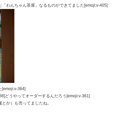
んちゃん茶屋」なるものができてました[emoji:v-405]
i:v-364]
8]どうやってオーダーするんだろう[emoji:v-361]
服とか）も売ってましたね。