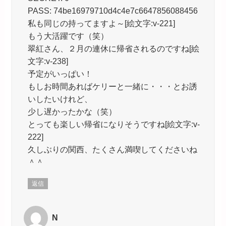
PASS: 74be16979710d4c4e7c6647856088456
私も同じの持ってますよ～[絵文字:v-221]
もう大活躍です（笑）
翠紅さん、２月の連休に帰省されるのですね[絵
文字:v-238]
予定がいっぱい！
もしお時間あればケリーと一緒に・・・とお誘
いしたいけれど、
少し遅かったかな（笑）
とっても楽しい帰省になりそうですね[絵文字:v-
222]
久しぶりの関西、たくさん満喫してくださいね
＾＾
返信
N