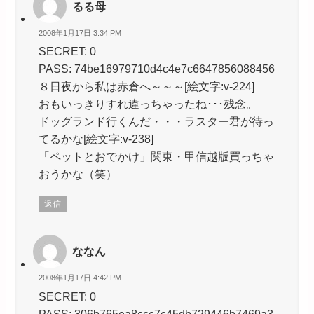
るる母
2008年1月17日 3:34 PM
SECRET: 0
PASS: 74be16979710d4c4e7c6647856088456
８日夜から私は赤倉へ～～～[絵文字:v-224]
おもいっきりすれ違っちゃったね･･･残念。
ドッグランド行くんだ・・・ラスター君が待っ
てるかな[絵文字:v-238]
「ペットとおでかけ」関東・甲信越版買っちゃ
おうかな（笑）
返信
ななん
2008年1月17日 4:42 PM
SECRET: 0
PASS: 306b765ea8ccc7c45db729446b7469a3