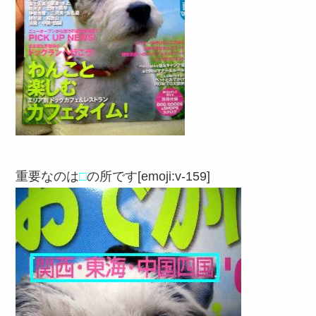
重要なのは
□
の所です[emoji:v-159]