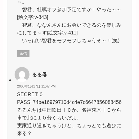
～。
智君、牡蠣オフ参加予定ですか！やった～～
[絵文字:v-343]
智君、ななんさんにお会いできるのを楽しみ
にしてま～す[絵文字:v-411]
いっぱい智君をモフモフしちゃうぞ～！(笑)
返信
るる母
2008年1月17日 11:47 PM
SECRET: 0
PASS: 74be16979710d4c4e7c6647856088456
るるんちは中国吹田ＩＣか、名神茨木ＩＣから
車で北に１０分くらいだよ。
実家通り過ぎちゃうけど、ちょっとでも遊びに
来る？