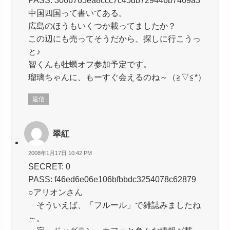
中国四国って書いてある。
広島のほうもいくつか載ってましたか？
この辺にも売ってそうだから、探しに行こうっ
と♪
智くんも牡蠣オフ参加予定です。
瑠璃ちゃんに、もーすぐ会えるのね～（≧▽≦*）
返信
翠紅
2008年1月17日 10:42 PM
SECRET: 0
PASS: f46ed6e06e106bfbbdc3254078c62879
○アリオンさん
そういえば、「フルール」で雑誌みましたね
～。