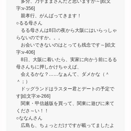
多分、乃子ままさんだと思いますが～[絵文
字:v-356]
親孝行、がんばってきます！
○るる母さん
るる母さんは8日の夜から大阪にはいらっしゃ
らないのですか。。。
お会いできないのはとっても残念です～[絵文
字:v-406]
8日、大阪に着いたら、実家に向かう前にるる
母さんちに押しかけちゃえば、
会えるかな？……なぁんて、ダメかな（＾
＾；）
ドッグランドはラスター君とデートの予定で
す[絵文字:e-266]
関東・甲信越版を買って、関東に遊びに来て
くださ～い！！
○ななんさん
広島も、ちょっとだけですが載ってましたよ