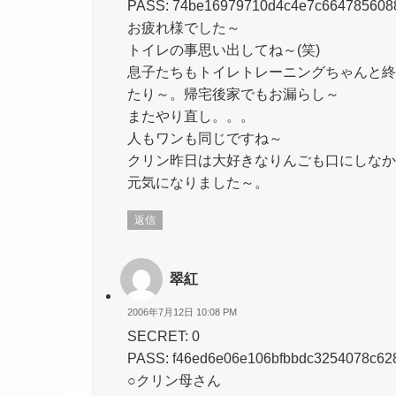
PASS: 74be16979710d4c4e7c664785608
お疲れ様でした～
トイレの事思い出してね～(笑)
息子たちもトイレトレーニングちゃんと終
たり～。帰宅後家でもお漏らし～
またやり直し。。。
人もワンも同じですね～
クリン昨日は大好きなりんごも口にしなか
元気になりました～。
返信
翠紅
2006年7月12日 10:08 PM
SECRET: 0
PASS: f46ed6e06e106bfbbdc3254078c62
○クリン母さん