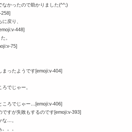
かったので助かりました(^^;)
58]
ちに戻り、
:v-448]
した。
v-75]
。
ようです[emoji:v-404]
、
ころでじゃー。
じゃー…[emoji:v-406]
失敗もするのです[emoji:v-393]
かな…。
ぁ。。。