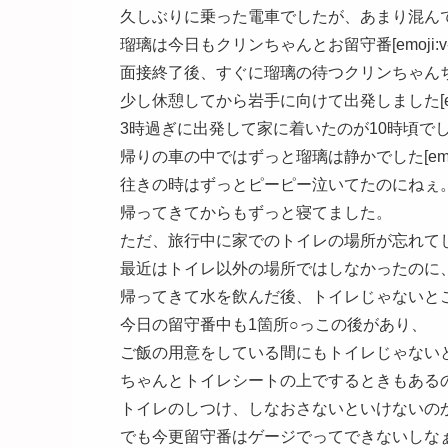
久しぶりに乗った電車でしたが、あまり混んでな
瑠璃は今日もクリンちゃんとお留守番[emoji:v-2
面接終了後、すぐに瑠璃の待つクリンちゃん
少し休憩してから岩手に向けて出発しました[emoji
3時過ぎに出発して家に着いたのが10時頃で
帰りの車の中ではずっと瑠璃は静かでした[emoji:
往きの時はずっとピーピー泣いてたのにねぇ
帰ってきてからもずっと寝てました。
ただ、旅行中に家でのトイレの場所が忘れてしまった
最近はトイレ以外の場所ではしなかったのに
帰ってきて水を飲んだ後、トイレじゃないと
今日の留守番中も1箇所○っこの後があり、
ご飯の用意をしている間にもトイレじゃないところで
ちゃんとトイレシートの上でするときもあるのですが
トイレのしつけ、しなおさないといけないの
でも今更留守番はゲージでってできないしな