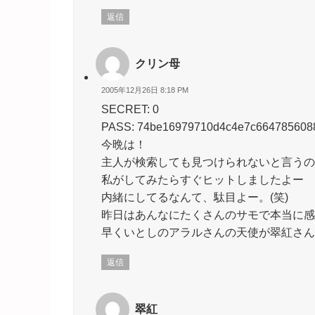
返信
クリン母
2005年12月26日 8:18 PM
SECRET: 0
PASS: 74be16979710d4c4e7c664785608
今晩は！
主人が検索しても見つけられないと言うの
私がしてみたらすぐヒットしましたよー
内緒にしてるなんて、駄目よー。(笑)
昨日はあんなにたくさんのサモで本当に感
早くいとしのアラルさんの天使が翠紅さん
返信
翠紅