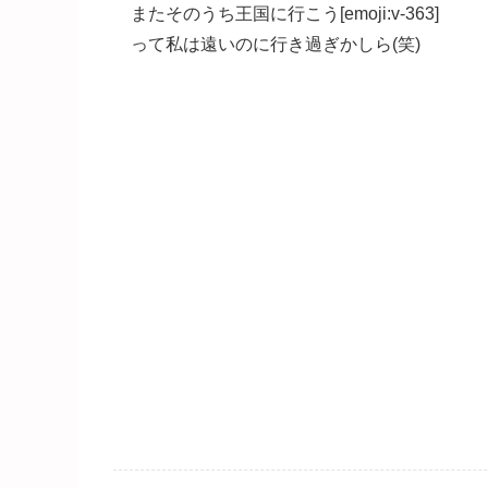
またそのうち王国に行こう[emoji:v-363]
って私は遠いのに行き過ぎかしら(笑)