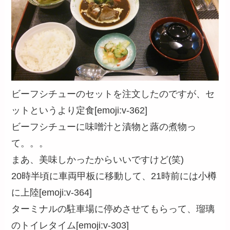
ビーフシチューのセットを注文したのですが、セ
ットというより定食[emoji:v-362]
ビーフシチューに味噌汁と漬物と蕗の煮物っ
て。。。
まあ、美味しかったからいいですけど(笑)
20時半頃に車両甲板に移動して、21時前には小樽
に上陸[emoji:v-364]
ターミナルの駐車場に停めさせてもらって、瑠璃
のトイレタイム[emoji:v-303]