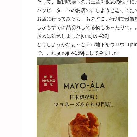
そして、当初職場へのお土産を阪急の地下に
ハッピーターンのお店のにしようと思ってた
お店に行ってみたら、ものすごい行列で最後尾には2
しかもすでに品切れしてる物もあったりで。。。[em
購入は断念しました[emoji:v-430]
どうしようかなぁ～とデパ地下をウロウロ[emoji:
で、これ[emoji:v-159]にしてみました。