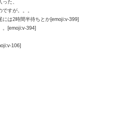
入った、
のですが。。。
時間半待ちとか[emoji:v-399]
oji:v-394]
v-106]