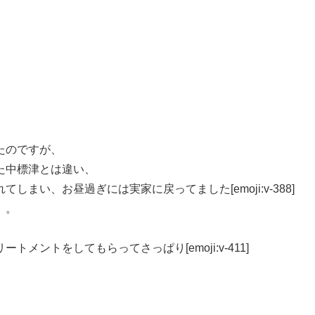
たのですが、
た中標津とは違い、
まい、お昼過ぎには実家に戻ってました[emoji:v-388]
。。
ントをしてもらってさっぱり[emoji:v-411]