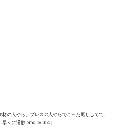
取材の人やら、プレスの人やらでごった返ししてて、
散[emoji:v-355]