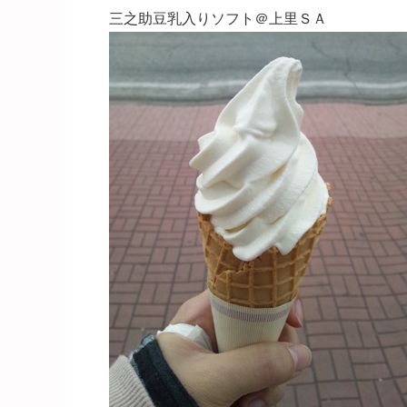
三之助豆乳入りソフト＠上里ＳＡ