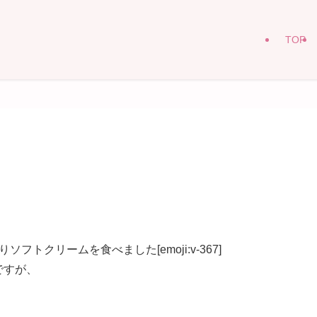
TOP
トクリームを食べました[emoji:v-367]
ですが、